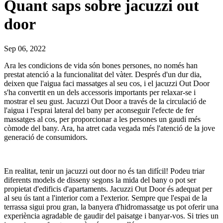
Quant saps sobre jacuzzi out
door
Sep 06, 2022
Ara les condicions de vida són bones persones, no només han
prestat atenció a la funcionalitat del vàter. Després d'un dur dia,
deixen que l'aigua faci massatges al seu cos, i el jacuzzi Out Door
s'ha convertit en un dels accessoris importants per relaxar-se i
mostrar el seu gust. Jacuzzi Out Door a través de la circulació de
l'aigua i l'esprai lateral del bany per aconseguir l'efecte de fer
massatges al cos, per proporcionar a les persones un gaudi més
còmode del bany. Ara, ha atret cada vegada més l'atenció de la jove
generació de consumidors.
En realitat, tenir un jacuzzi out door no és tan difícil! Podeu triar
diferents models de disseny segons la mida del bany o pot ser
propietat d'edificis d'apartaments. Jacuzzi Out Door és adequat per
al seu ús tant a l'interior com a l'exterior. Sempre que l'espai de la
terrassa sigui prou gran, la banyera d'hidromassatge us pot oferir una
experiència agradable de gaudir del paisatge i banyar-vos. Si tries un