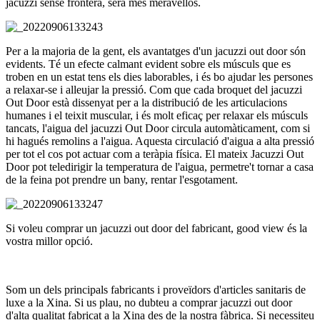
jacuzzi sense frontera, serà més meravellós.
Per a la majoria de la gent, els avantatges d'un jacuzzi out door són
evidents. Té un efecte calmant evident sobre els músculs que es
troben en un estat tens els dies laborables, i és bo ajudar les persones
a relaxar-se i alleujar la pressió. Com que cada broquet del jacuzzi
Out Door està dissenyat per a la distribució de les articulacions
humanes i el teixit muscular, i és molt eficaç per relaxar els músculs
tancats, l'aigua del jacuzzi Out Door circula automàticament, com si
hi hagués remolins a l'aigua. Aquesta circulació d'aigua a alta pressió
per tot el cos pot actuar com a teràpia física. El mateix Jacuzzi Out
Door pot teledirigir la temperatura de l'aigua, permetre't tornar a casa
de la feina pot prendre un bany, rentar l'esgotament.
Si voleu comprar un jacuzzi out door del fabricant, good view és la
vostra millor opció.
Som un dels principals fabricants i proveïdors d'articles sanitaris de
luxe a la Xina. Si us plau, no dubteu a comprar jacuzzi out door
d'alta qualitat fabricat a la Xina des de la nostra fàbrica. Si necessiteu