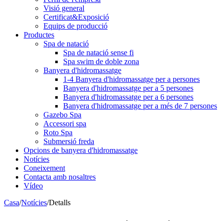
Visió general
Certificat&Exposició
Equips de producció
Productes
Spa de natació
Spa de natació sense fi
Spa swim de doble zona
Banyera d'hidromassatge
1-4 Banyera d'hidromassatge per a persones
Banyera d'hidromassatge per a 5 persones
Banyera d'hidromassatge per a 6 persones
Banyera d'hidromassatge per a més de 7 persones
Gazebo Spa
Accessori spa
Roto Spa
Submersió freda
Opcions de banyera d'hidromassatge
Notícies
Coneixement
Contacta amb nosaltres
Vídeo
Casa
/
Notícies
/
Detalls