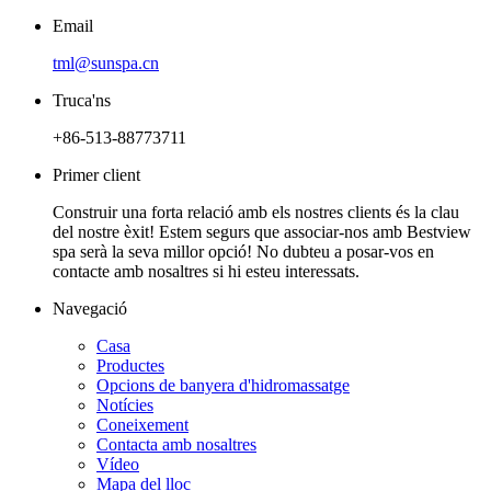
Email
tml@sunspa.cn
Truca'ns
+86-513-88773711
Primer client
Construir una forta relació amb els nostres clients és la clau
del nostre èxit! Estem segurs que associar-nos amb Bestview
spa serà la seva millor opció! No dubteu a posar-vos en
contacte amb nosaltres si hi esteu interessats.
Navegació
Casa
Productes
Opcions de banyera d'hidromassatge
Notícies
Coneixement
Contacta amb nosaltres
Vídeo
Mapa del lloc