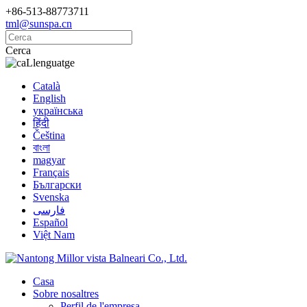
+86-513-88773711
tml@sunspa.cn
Cerca
Llenguatge
Català
English
українська
हिंदी
Čeština
বাংলা
magyar
Français
Български
Svenska
فارسی
Español
Việt Nam
Casa
Sobre nosaltres
Perfil de l'empresa